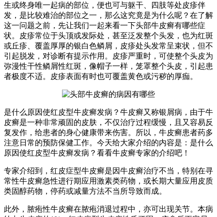
生或终身唯一起病的部位，便也可与躯干、四肢等处皮疹伴
发，是比较难治的部位之一，那么这究竟是为什么呢？在了解
这一问题之前，先让我们一起来看一下头部牛皮癣有哪些症
状。皮疹常位于头顶或发际处，甚至泛发整个头发，也为红斑
或丘疹、覆盖厚厚的银白色鳞屑，皮疹处头发常呈束状，但不
引起脱发，对诊断有提示作用。皮疹严重时，可使整个头皮为
弥漫性干性鳞屑性红斑，像帽子一样，笼罩整个头皮，引起患
者极度不适。皮疹表面有时也可覆盖黄色或污秽的厚痂。
是什么原因使红皮型牛皮癣发病？牛皮癣又称银屑病，由于牛
皮癣是一种非常顽固的皮肤，不仅治疗过程缓慢，且又容易反
复发作，给患者的身心健康带来伤害。所以，牛皮癣患者药多
注意日常的预防保健工作。今天给大家介绍的内容是：是什么
原因使红皮型牛皮癣发病？看看牛皮癣专家的介绍吧！
专家介绍到，红皮症型牛皮癣是因牛皮癣治疗不当，特别在寻
常性牛皮癣急性进行期应用激素类药物，或长期大量应用皮质
类固醇药物，停药或减量方法不当所导致而成。
此外，脓疱性牛皮癣在脓疱消退过程中，亦可出现关节。本病