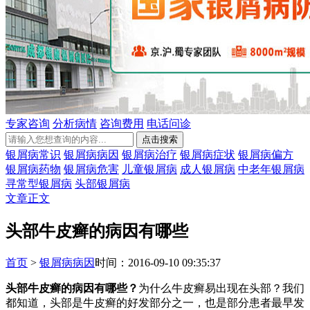
专家咨询
分析病情
咨询费用
电话问诊
银屑病常识
银屑病病因
银屑病治疗
银屑病症状
银屑病偏方
银屑病药物
银屑病危害
儿童银屑病
成人银屑病
中老年银屑病
寻常型银屑病
头部银屑病
文章正文
头部牛皮癣的病因有哪些
首页
>
银屑病病因
时间：2016-09-10 09:35:37
头部牛皮癣的病因有哪些？
为什么牛皮癣易出现在头部？我们
都知道，头部是牛皮癣的好发部分之一，也是部分患者最早发