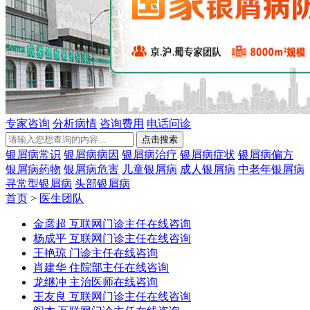
专家咨询
分析病情
咨询费用
电话问诊
银屑病常识
银屑病病因
银屑病治疗
银屑病症状
银屑病偏方
银屑病药物
银屑病危害
儿童银屑病
成人银屑病
中老年银屑病
寻常型银屑病
头部银屑病
首页
>
医生团队
金彦超 互联网门诊主任
在线咨询
杨成平 互联网门诊主任
在线咨询
王艳琼 门诊主任
在线咨询
肖建华 住院部主任
在线咨询
龙继冲 主治医师
在线咨询
王友良 互联网门诊主任
在线咨询