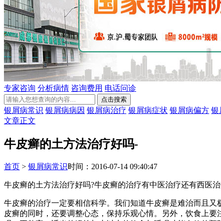
专家咨询
分析病情
咨询费用
电话问诊
银屑病常识
银屑病病因
银屑病治疗
银屑病症状
银屑病偏方
银
文章正文
牛皮癣的土方法治疗好吗-
首页
>
银屑病常识
时间：2016-07-14 09:40:47
牛皮癣的土方法治疗好吗?牛皮癣的治疗有中医治疗还有西医
牛皮癣的治疗一定要相信科学。我们知道牛皮癣是难治而且又
皮癣的同时，还要调整心态，保持乐观心情。另外，饮食上要