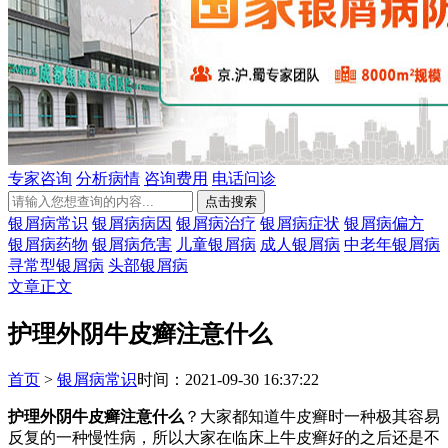
专家咨询
分析病情
咨询费用
电话问诊
银屑病常识
银屑病病因
银屑病治疗
银屑病症状
银屑病偏方
银屑病药物
银屑病危害
儿童银屑病
成人银屑病
中老年银屑病
寻常型银屑病
头部银屑病
文章正文
护理外阴牛皮癣注意什么
首页
>
银屑病常识
时间：2021-09-30 16:37:22
护理外阴牛皮癣注意什么
？大家都知道牛皮癣时一种极其容易
反复的一种慢性病，所以大家在临床上牛皮癣好的之后还是不