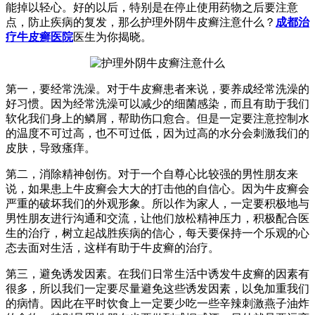
能掉以轻心。好的以后，特别是在停止使用药物之后要注意
点，防止疾病的复发，那么护理外阴牛皮癣注意什么？
成都治
疗牛皮癣医院
医生为你揭晓。
第一，要经常洗澡。对于牛皮癣患者来说，要养成经常洗澡的
好习惯。因为经常洗澡可以减少的细菌感染，而且有助于我们
软化我们身上的鳞屑，帮助伤口愈合。但是一定要注意控制水
的温度不可过高，也不可过低，因为过高的水分会刺激我们的
皮肤，导致瘙痒。
第二，消除精神创伤。对于一个自尊心比较强的男性朋友来
说，如果患上牛皮癣会大大的打击他的自信心。因为牛皮癣会
严重的破坏我们的外观形象。所以作为家人，一定要积极地与
男性朋友进行沟通和交流，让他们放松精神压力，积极配合医
生的治疗，树立起战胜疾病的信心，每天要保持一个乐观的心
态去面对生活，这样有助于牛皮癣的治疗。
第三，避免诱发因素。在我们日常生活中诱发牛皮癣的因素有
很多，所以我们一定要尽量避免这些诱发因素，以免加重我们
的病情。因此在平时饮食上一定要少吃一些辛辣刺激燕子油炸