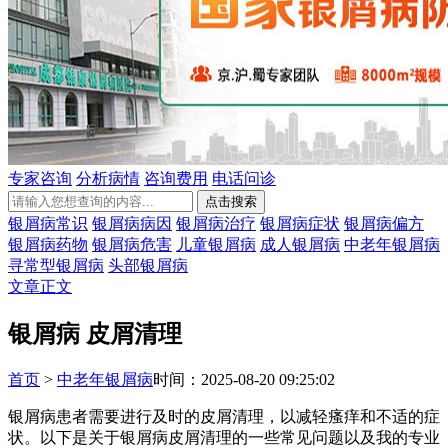
专家咨询
分析病情
咨询费用
电话问诊
银屑病常识
银屑病病因
银屑病治疗
银屑病症状
银屑病偏方
银屑病药物
银屑病危害
儿童银屑病
成人银屑病
中老年银屑病
寻常型银屑病
头部银屑病
文章正文
银屑病 皮屑清理
首页
>
中老年银屑病
时间：2025-08-20 09:25:02
银屑病患者需要进行及时的皮屑清理，以减轻瘙痒和不适的症
状。以下是关于银屑病皮屑清理的一些常见问题以及我的专业