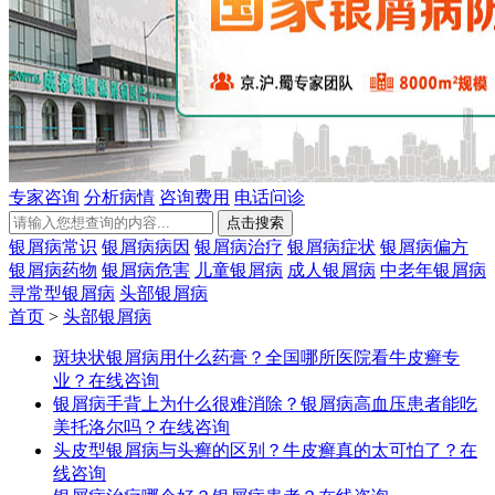
专家咨询
分析病情
咨询费用
电话问诊
银屑病常识
银屑病病因
银屑病治疗
银屑病症状
银屑病偏方
银屑病药物
银屑病危害
儿童银屑病
成人银屑病
中老年银屑病
寻常型银屑病
头部银屑病
首页
>
头部银屑病
斑块状银屑病用什么药膏？全国哪所医院看牛皮癣专
业？
在线咨询
银屑病手背上为什么很难消除？银屑病高血压患者能吃
美托洛尔吗？
在线咨询
头皮型银屑病与头癣的区别？牛皮癣真的太可怕了？
在
线咨询