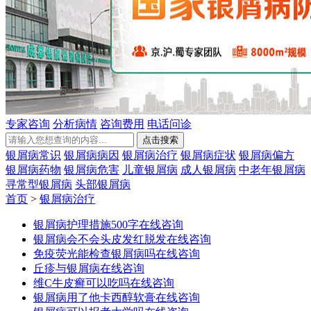
专家咨询
分析病情
咨询费用
电话问诊
银屑病常识
银屑病病因
银屑病治疗
银屑病症状
银屑病偏方
银屑病药物
银屑病危害
儿童银屑病
成人银屑病
中老年银屑病
寻常型银屑病
头部银屑病
首页
>
银屑病治疗
银屑病护理措施500字
在线咨询
银屑病会不会头皮发红脱发
在线咨询
免疫荧光能检查银屑病吗
在线咨询
丘疹与银屑病
在线咨询
维C牛皮癣可以吃吗
在线咨询
银屑病用了他卡西醇软膏
在线咨询